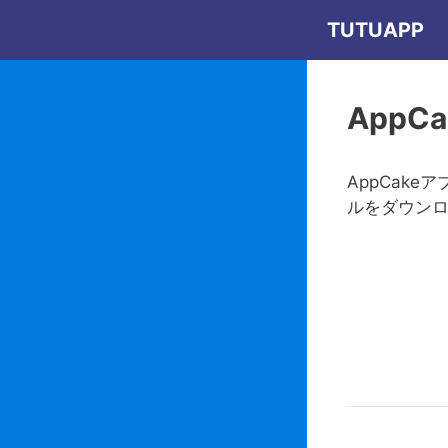
コ
TUTUAPP
ン
テ
ン
AppCa
ツ
へ
ス
AppCak
キ
ルをダウンロ
ッ
プ