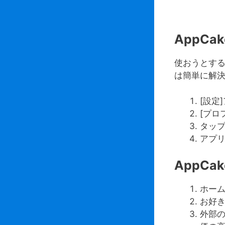
AppC
使おうとする
は簡単に解
[設定
[プロ
タップ
アプリ
AppCa
ホーム
お好
外部の