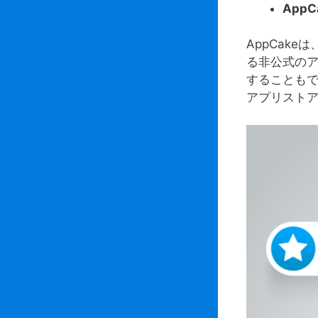
AppC
AppCak
る非公式のア
することも
アプリストア