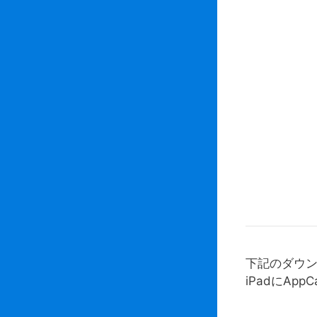
下記のダウン
iPadにAp