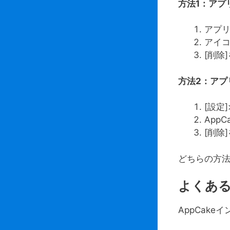
方法
1
：アプ
アプ
アイ
[削除
方法
2
：アプ
[設定
App
[削除
どちらの方法
よくあ
AppCak