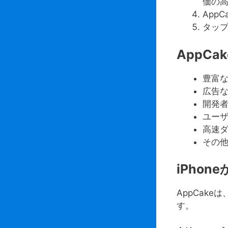
価の
App
タップ
AppCa
豊富
広告
開発
ユーザ
高速
その
iPhon
AppCak
す。