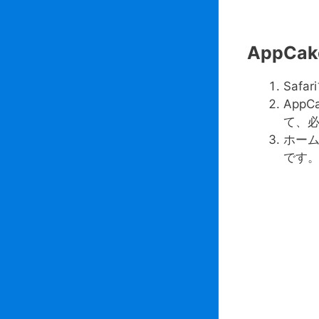
AppC
Saf
App
て、
ホーム
です