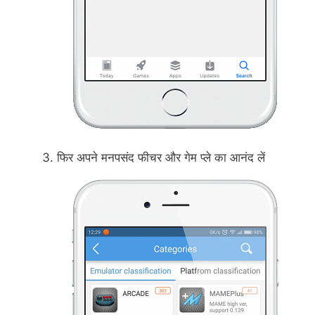
फिर अपने मनपसंद फीचर और गेम प्ले का आनंद लें